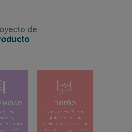
Dermocosmética
royecto de
roducto
RMIDAD
DISEÑO
legales,
Nuestro diseñador
aciones,
gráfico está a su
tc. ¡Estamos
servicio para todos sus
 ayudarle!
desarrollos gráficos