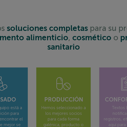
Dispositivos médicos
Empaques
os
soluciones completas
para su p
mento alimenticio
,
cosmético
o
p
sanitario
ASADO
PRODUCCIÓN
CONFO
uipo está a
Hemos seleccionado a
Textos 
ición para
los mejores socios
notific
encontrar el
para cada forma
registros, e
e mejor se
galénica, producto o
aquí para