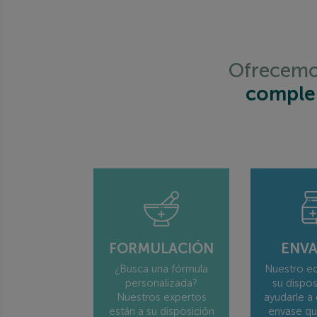
Complementos alimenticios
Ofrecem
comple
FORMULACIÓN
ENV
¿Busca una fórmula
Nuestro eq
personalizada?
su dispos
Nuestros expertos
ayudarle a 
están a su disposición
envase qu