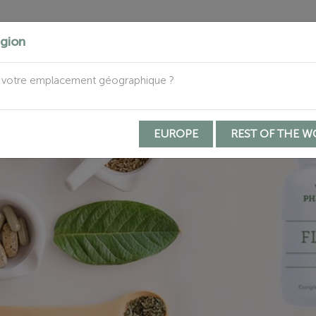
egion
PRODUCTOS
QUIÉNES SOMOS
FABRICACIÓN PERS
 votre emplacement géographique ?
EUROPE
REST OF THE 