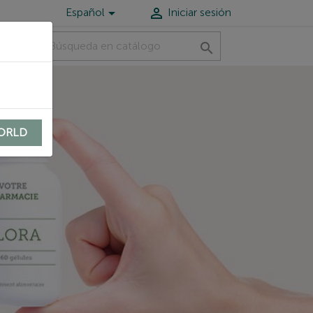


Español
Iniciar sesión
ONALIZADA
CONTACT

WORLD