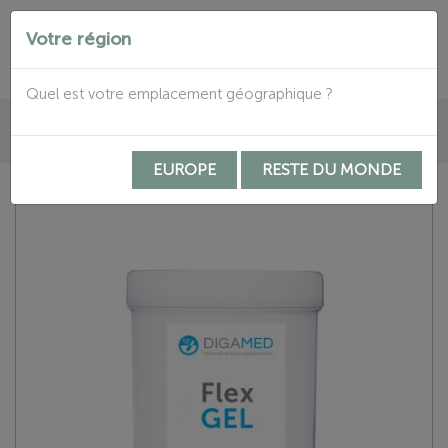
Votre région


Quel est votre emplacement géographique ?

EUROPE
RESTE DU MONDE