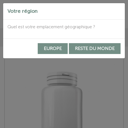
Votre région


Quel est votre emplacement géographique ?

EUROPE
RESTE DU MONDE