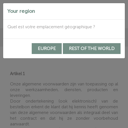
Your region


Quel est votre emplacement géographique ?

EUROPE
REST OF THE WORLD
Algemene Voorwaarden
Artikel 1
Onze algemene voorwaarden zijn van toepassing op al
onze werkzaamheden, diensten, producten en
leveringen.
Door ondertekening (ook elektronisch) van de
bestelbon erkent de klant dat hij kennis heeft genomen
van deze algemene voorwaarden als integraal deel van
het contract en dat hij ze zonder voorbehoud
aanvaardt.