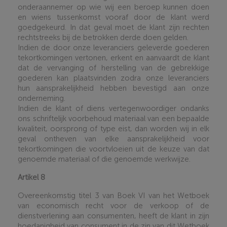
onderaannemer op wie wij een beroep kunnen doen
en wiens tussenkomst vooraf door de klant werd
goedgekeurd. In dat geval moet de klant zijn rechten
rechtstreeks bij de betrokken derde doen gelden.
Indien de door onze leveranciers geleverde goederen
tekortkomingen vertonen, erkent en aanvaardt de klant
dat de vervanging of herstelling van de gebrekkige
goederen kan plaatsvinden zodra onze leveranciers
hun aansprakelijkheid hebben bevestigd aan onze
onderneming.
Indien de klant of diens vertegenwoordiger ondanks
ons schriftelijk voorbehoud materiaal van een bepaalde
kwaliteit, oorsprong of type eist, dan worden wij in elk
geval ontheven van elke aansprakelijkheid voor
tekortkomingen die voortvloeien uit de keuze van dat
genoemde materiaal of die genoemde werkwijze
.
Artikel 8
Overeenkomstig titel 3 van Boek VI van het Wetboek
van economisch recht voor de verkoop of de
dienstverlening aan consumenten, heeft de klant in zijn
hoedanigheid van consument in de zin van dit Wetboek