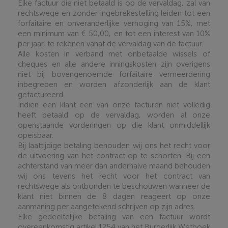
Elke factuur die niet betaald is op de vervaldag, zal van
rechtswege en zonder ingebrekestelling leiden tot een
forfaitaire en onveranderlijke verhoging van 15%, met
een minimum van € 50,00, en tot een interest van 10%
per jaar, te rekenen vanaf de vervaldag van de factuur.
Alle kosten in verband met onbetaalde wissels of
cheques en alle andere inningskosten zijn overigens
niet bij bovengenoemde forfaitaire vermeerdering
inbegrepen en worden afzonderlijk aan de klant
gefactureerd
.
Indien een klant een van onze facturen niet volledig
heeft betaald op de vervaldag, worden al onze
openstaande vorderingen op die klant onmiddellijk
opeisbaar.
Bij laattijdige betaling behouden wij ons het recht voor
de uitvoering van het contract op te schorten. Bij een
achterstand van meer dan anderhalve maand behouden
wij ons tevens het recht voor het contract van
rechtswege als ontbonden te beschouwen wanneer de
klant niet binnen de 8 dagen reageert op onze
aanmaning per aangetekend schrijven op zijn adres.
Elke gedeeltelijke betaling van een factuur wordt
overeenkomstig artikel 1254 van het Burgerlijk Wetboek