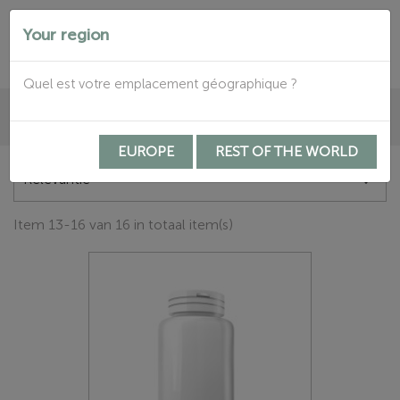
Your region


Quel est votre emplacement géographique ?

EUROPE
REST OF THE WORLD
Relevantie

Item 13-16 van 16 in totaal item(s)